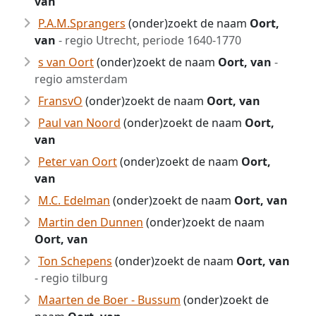
van
P.A.M.Sprangers
(onder)zoekt de naam
Oort,
van
- regio Utrecht, periode 1640-1770
s van Oort
(onder)zoekt de naam
Oort, van
-
regio amsterdam
FransvO
(onder)zoekt de naam
Oort, van
Paul van Noord
(onder)zoekt de naam
Oort,
van
Peter van Oort
(onder)zoekt de naam
Oort,
van
M.C. Edelman
(onder)zoekt de naam
Oort, van
Martin den Dunnen
(onder)zoekt de naam
Oort, van
Ton Schepens
(onder)zoekt de naam
Oort, van
- regio tilburg
Maarten de Boer - Bussum
(onder)zoekt de