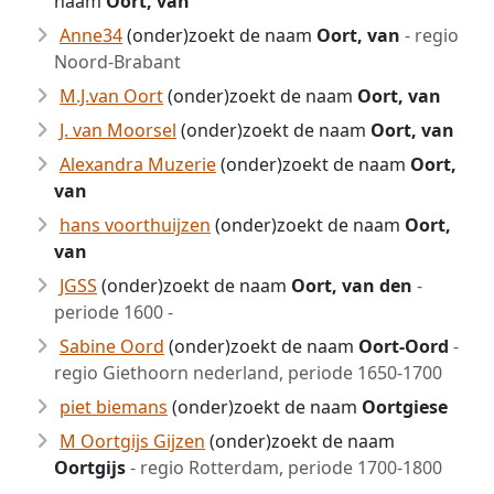
naam
Oort, van
Anne34
(onder)zoekt de naam
Oort, van
- regio
Noord-Brabant
M.J.van Oort
(onder)zoekt de naam
Oort, van
J. van Moorsel
(onder)zoekt de naam
Oort, van
Alexandra Muzerie
(onder)zoekt de naam
Oort,
van
hans voorthuijzen
(onder)zoekt de naam
Oort,
van
JGSS
(onder)zoekt de naam
Oort, van den
-
periode 1600 -
Sabine Oord
(onder)zoekt de naam
Oort-Oord
-
regio Giethoorn nederland, periode 1650-1700
piet biemans
(onder)zoekt de naam
Oortgiese
M Oortgijs Gijzen
(onder)zoekt de naam
Oortgijs
- regio Rotterdam, periode 1700-1800