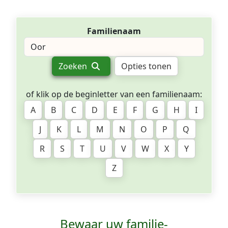
Familienaam
Zoeken
Opties tonen
of klik op de beginletter van een familienaam:
A
B
C
D
E
F
G
H
I
J
K
L
M
N
O
P
Q
R
S
T
U
V
W
X
Y
Z
Bewaar uw familie­