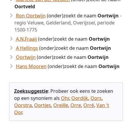
Oortveld
Ron Oortwijn
(onder)zoekt de naam
Oortwijn
-
regio Veluwe, Gelderland, Overijssel, periode
1500-1775
A.N.Fraaij
(onder)zoekt de naam
Oortwijn
A Hellings
(onder)zoekt de naam
Oortwijn
Oortwijn
(onder)zoekt de naam
Oortwijn
Hans Mooren
(onder)zoekt de naam
Oortwijn
Zoeksuggestie
: Probeer ook eens te zoeken
op een synoniem als
Ohr
,
Oordijk
,
Oors
,
Oorstra
,
Oortjes
,
Oreille
,
Orre
,
Orré
,
Van 't
Oor
.