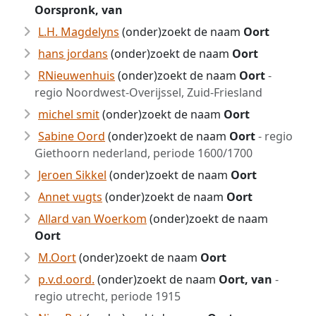
Oorspronk, van
L.H. Magdelyns
(onder)zoekt de naam
Oort
hans jordans
(onder)zoekt de naam
Oort
RNieuwenhuis
(onder)zoekt de naam
Oort
-
regio Noordwest-Overijssel, Zuid-Friesland
michel smit
(onder)zoekt de naam
Oort
Sabine Oord
(onder)zoekt de naam
Oort
- regio
Giethoorn nederland, periode 1600/1700
Jeroen Sikkel
(onder)zoekt de naam
Oort
Annet vugts
(onder)zoekt de naam
Oort
Allard van Woerkom
(onder)zoekt de naam
Oort
M.Oort
(onder)zoekt de naam
Oort
p.v.d.oord.
(onder)zoekt de naam
Oort, van
-
regio utrecht, periode 1915