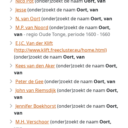
Nico Pot
(onder)zoekt de naam
Oort, van
Jesse
(onder)zoekt de naam
Oort, van
N. van Oort
(onder)zoekt de naam
Oort, van
M.P. van Noord
(onder)zoekt de naam
Oort,
van
- regio Oude Tonge, periode 1600 - 1660
E.J.C. Van der Klift
(http://www.klift.freecluster.eu/home.html)
(onder)zoekt de naam
Oort, van
Kees van den Aker
(onder)zoekt de naam
Oort,
van
Peter de Gee
(onder)zoekt de naam
Oort, van
John van Riemsdijk
(onder)zoekt de naam
Oort,
van
Jennifer Boekhorst
(onder)zoekt de naam
Oort,
van
M.H. Verschoor
(onder)zoekt de naam
Oort,