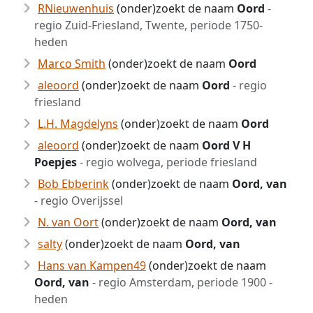
RNieuwenhuis
(onder)zoekt de naam
Oord
-
regio Zuid-Friesland, Twente, periode 1750-
heden
Marco Smith
(onder)zoekt de naam
Oord
aleoord
(onder)zoekt de naam
Oord
- regio
friesland
L.H. Magdelyns
(onder)zoekt de naam
Oord
aleoord
(onder)zoekt de naam
Oord V H
Poepjes
- regio wolvega, periode friesland
Bob Ebberink
(onder)zoekt de naam
Oord, van
- regio Overijssel
N. van Oort
(onder)zoekt de naam
Oord, van
salty
(onder)zoekt de naam
Oord, van
Hans van Kampen49
(onder)zoekt de naam
Oord, van
- regio Amsterdam, periode 1900 -
heden