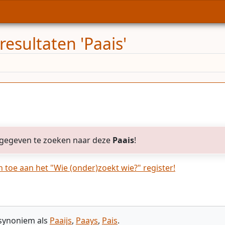
esultaten 'Paais'
gegeven te zoeken naar deze
Paais
!
toe aan het "Wie (onder)zoekt wie?" register!
 synoniem als
Paaijs
,
Paays
,
Pais
.