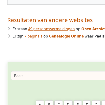
Resultaten van andere websites
Er staan
49 persoonsvermeldingen
op
Open Archie
Er zijn
7 pagina's
op
Genealogie Online
waar
Paais
A
B
C
D
E
F
G