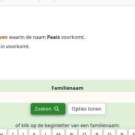
ven
waarin de naam
Paais
voorkomt.
in voorkomt.
Familienaam
Zoeken
Opties tonen
of klik op de beginletter van een familienaam:
H
I
J
K
L
M
N
O
P
Q
R