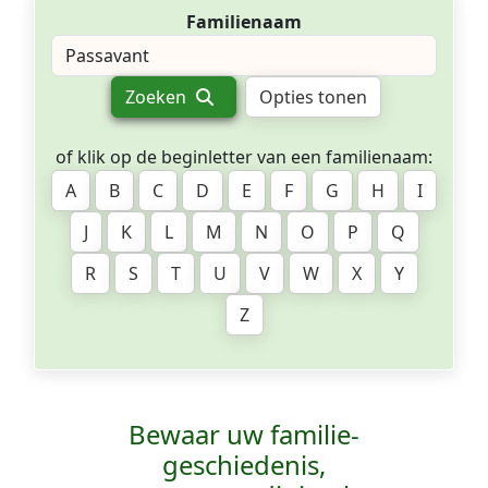
Familienaam
Zoeken
Opties tonen
of klik op de beginletter van een familienaam:
A
B
C
D
E
F
G
H
I
J
K
L
M
N
O
P
Q
R
S
T
U
V
W
X
Y
Z
Bewaar uw familie­
geschiedenis,