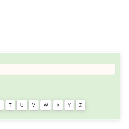
S
T
U
V
W
X
Y
Z