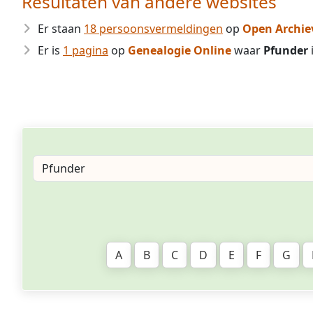
Resultaten van andere websites
Er staan
18 persoonsvermeldingen
op
Open Archie
Er is
1 pagina
op
Genealogie Online
waar
Pfunder
A
B
C
D
E
F
G