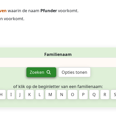
ven
waarin de naam
Pfunder
voorkomt.
in voorkomt.
Familienaam
Zoeken
Opties tonen
of klik op de beginletter van een familienaam:
H
I
J
K
L
M
N
O
P
Q
R