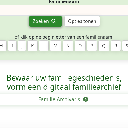
Familienaam
Zoeken
Opties tonen
of klik op de beginletter van een familienaam:
H
I
J
K
L
M
N
O
P
Q
R
Bewaar uw familie­geschiedenis,
vorm een digitaal familiearchief
Familie Archivaris