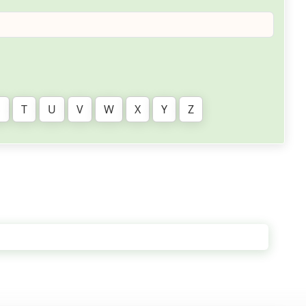
S
T
U
V
W
X
Y
Z