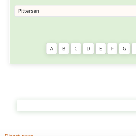
A
B
C
D
E
F
G