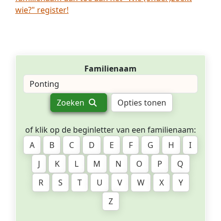
wie?" register!
Familienaam
Zoeken
Opties tonen
of klik op de beginletter van een familienaam:
A
B
C
D
E
F
G
H
I
J
K
L
M
N
O
P
Q
R
S
T
U
V
W
X
Y
Z