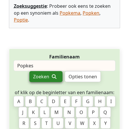
Zoeksuggestie
: Probeer ook eens te zoeken
op een synoniem als
Popkema
,
Popken
,
Poptie
.
Familienaam
Zoeken
Opties tonen
of klik op de beginletter van een familienaam:
A
B
C
D
E
F
G
H
I
J
K
L
M
N
O
P
Q
R
S
T
U
V
W
X
Y