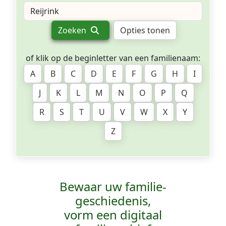
Zoeken
Opties tonen
of klik op de beginletter van een familienaam:
A
B
C
D
E
F
G
H
I
J
K
L
M
N
O
P
Q
R
S
T
U
V
W
X
Y
Z
Bewaar uw familie­
geschiedenis,
vorm een digitaal