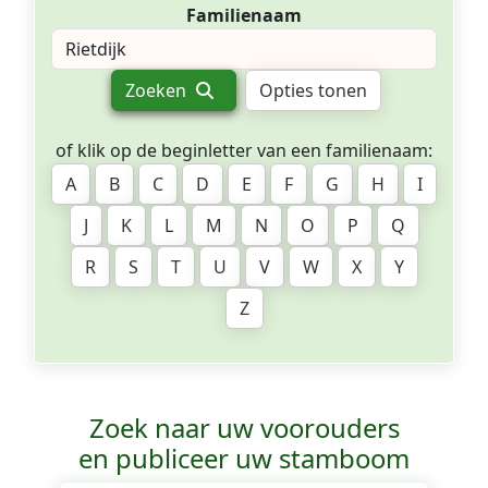
Familienaam
Zoeken
Opties tonen
of klik op de beginletter van een familienaam:
A
B
C
D
E
F
G
H
I
J
K
L
M
N
O
P
Q
R
S
T
U
V
W
X
Y
Z
Zoek naar uw voorouders
en publiceer uw stamboom