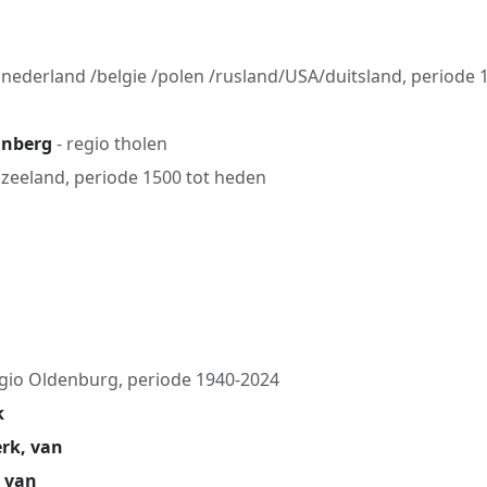
g
 nederland /belgie /polen /rusland/USA/duitsland, periode 
jnberg
- regio tholen
 zeeland, periode 1500 tot heden
g
egio Oldenburg, periode 1940-2024
k
erk, van
, van