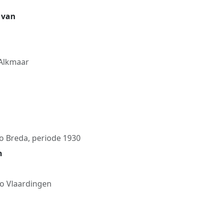
, van
 Alkmaar
io Breda, periode 1930
n
io Vlaardingen