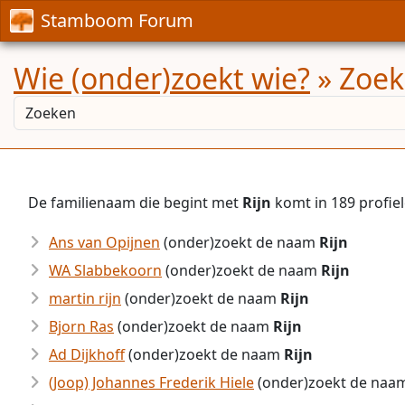
Stamboom Forum
Wie (onder)zoekt wie?
» Zoekr
De familienaam die begint met
Rijn
komt in 189 profi
Ans van Opijnen
(onder)zoekt de naam
Rijn
WA Slabbekoorn
(onder)zoekt de naam
Rijn
martin rijn
(onder)zoekt de naam
Rijn
Bjorn Ras
(onder)zoekt de naam
Rijn
Ad Dijkhoff
(onder)zoekt de naam
Rijn
(Joop) Johannes Frederik Hiele
(onder)zoekt de na