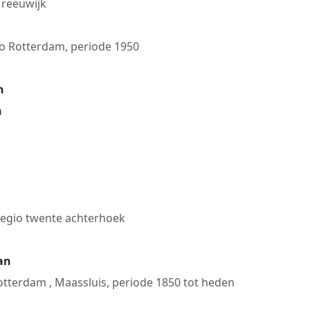
 reeuwijk
io Rotterdam, periode 1950
n
n
regio twente achterhoek
van
otterdam , Maassluis, periode 1850 tot heden