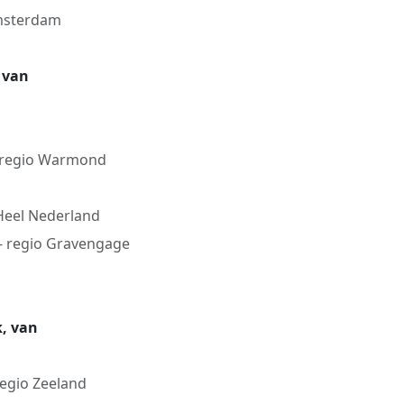
msterdam
, van
 regio Warmond
Heel Nederland
- regio Gravengage
k, van
regio Zeeland