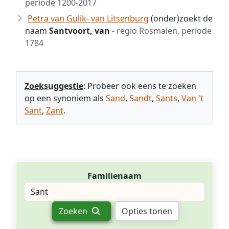
periode 1200-2017
Petra van Gulik- van Litsenburg
(onder)zoekt de
naam
Santvoort, van
- regio Rosmalen, periode
1784
Zoeksuggestie
: Probeer ook eens te zoeken
op een synoniem als
Sand
,
Sandt
,
Sants
,
Van 't
Sant
,
Zant
.
Familienaam
Zoeken
Opties tonen