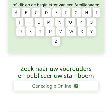
of klik op de beginletter van een familienaam:
A
B
C
D
E
F
G
H
I
J
K
L
M
N
O
P
Q
R
S
T
U
V
W
X
Y
Z
Zoek naar uw voorouders
en publiceer uw stamboom
Genealogie Online