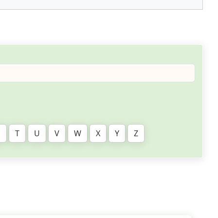
S
T
U
V
W
X
Y
Z