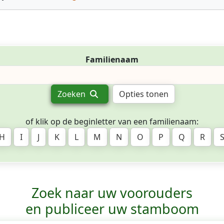
Familienaam
Zoeken
Opties tonen
of klik op de beginletter van een familienaam:
H
I
J
K
L
M
N
O
P
Q
R
Zoek naar uw voorouders
en publiceer uw stamboom