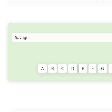
A
B
C
D
E
F
G