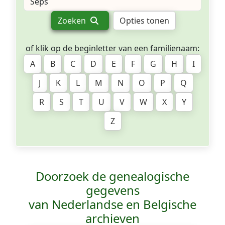
Zoeken
Opties tonen
of klik op de beginletter van een familienaam:
A
B
C
D
E
F
G
H
I
J
K
L
M
N
O
P
Q
R
S
T
U
V
W
X
Y
Z
Doorzoek de genealogische
gegevens
van Nederlandse en Belgische
archieven