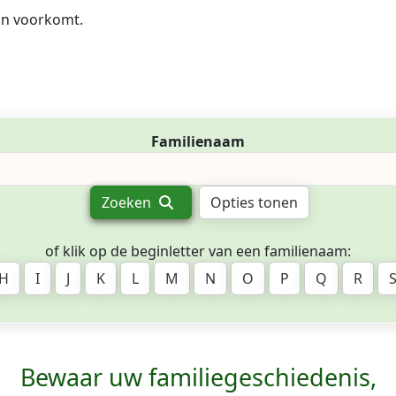
in voorkomt.
Familienaam
Zoeken
Opties tonen
of klik op de beginletter van een familienaam:
H
I
J
K
L
M
N
O
P
Q
R
Bewaar uw familie­geschiedenis,