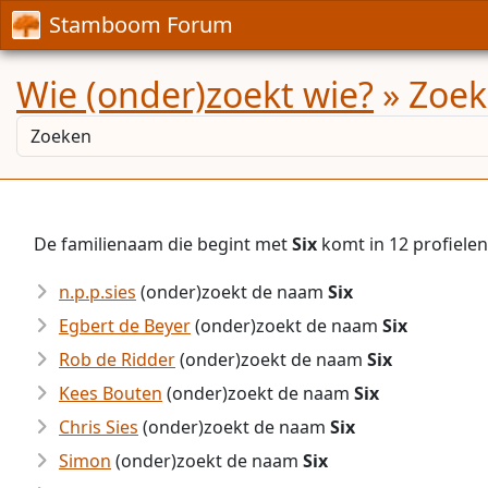
Stamboom Forum
Wie (onder)zoekt wie?
» Zoekr
De familienaam die begint met
Six
komt in 12 profiele
n.p.p.sies
(onder)zoekt de naam
Six
Egbert de Beyer
(onder)zoekt de naam
Six
Rob de Ridder
(onder)zoekt de naam
Six
Kees Bouten
(onder)zoekt de naam
Six
Chris Sies
(onder)zoekt de naam
Six
Simon
(onder)zoekt de naam
Six