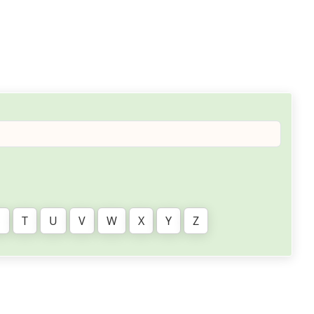
S
T
U
V
W
X
Y
Z