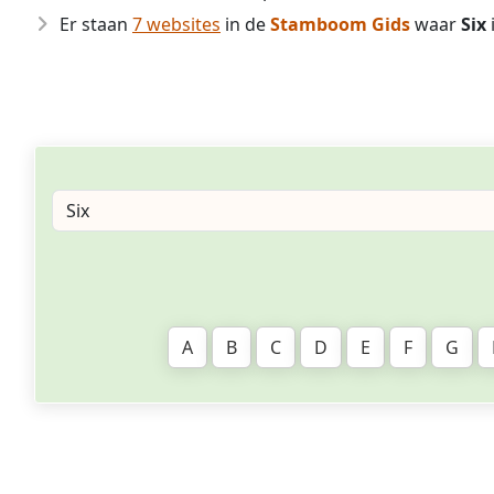
Er staan
7 websites
in de
Stamboom Gids
waar
Six
A
B
C
D
E
F
G