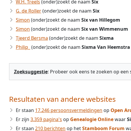
W.H. Treels
(onder)zoekt de naam
Six
G. de Roller
(onder)zoekt de naam
Six
Simon
(onder)zoekt de naam
Six van Hillegom
Simon
(onder)zoekt de naam
Six van Wimmenum
Tjeerd Bersma
(onder)zoekt de naam
Sixma
Philip_
(onder)zoekt de naam
Sixma Van Heemstra
Zoeksuggestie
: Probeer ook eens te zoeken op een
Resultaten van andere websites
Er staan
17.246 persoonsvermeldingen
op
Open Ar
Er zijn
3.359 pagina's
op
Genealogie Online
waar
S
Er staan
210 berichten
op het
Stamboom Forum
w