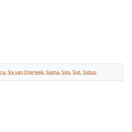
tra
,
Six van Oterleek
,
Sixma
,
Sixs
,
Sixt
,
Sixtus
.