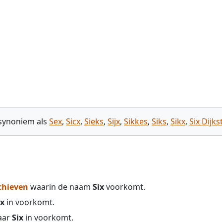
 synoniem als
Sex
,
Sicx
,
Sieks
,
Sijx
,
Sikkes
,
Siks
,
Sikx
,
Six Dijks
chieven
waarin de naam
Six
voorkomt.
ix
in voorkomt.
aar
Six
in voorkomt.