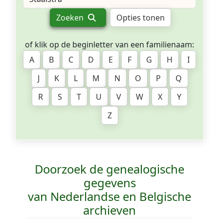
Zoeken
Opties tonen
of klik op de beginletter van een familienaam:
A
B
C
D
E
F
G
H
I
J
K
L
M
N
O
P
Q
R
S
T
U
V
W
X
Y
Z
Doorzoek de genealogische
gegevens
van Nederlandse en Belgische
archieven