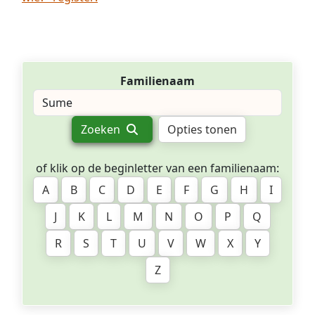
Familienaam
Zoeken
Opties tonen
of klik op de beginletter van een familienaam:
A
B
C
D
E
F
G
H
I
J
K
L
M
N
O
P
Q
R
S
T
U
V
W
X
Y
Z