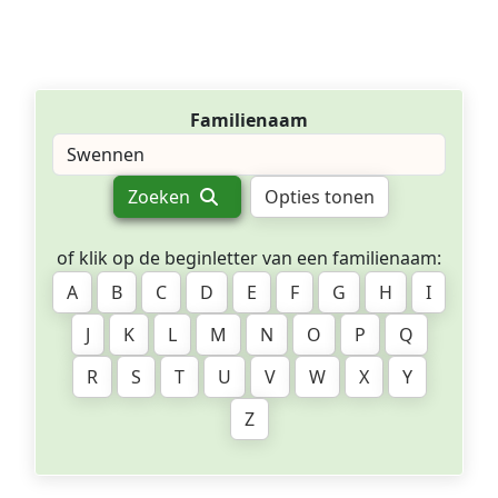
Familienaam
Zoeken
Opties tonen
of klik op de beginletter van een familienaam:
A
B
C
D
E
F
G
H
I
J
K
L
M
N
O
P
Q
R
S
T
U
V
W
X
Y
Z