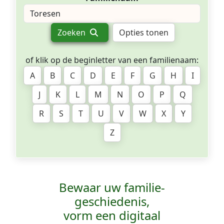
Zoeken
Opties tonen
of klik op de beginletter van een familienaam:
A
B
C
D
E
F
G
H
I
J
K
L
M
N
O
P
Q
R
S
T
U
V
W
X
Y
Z
Bewaar uw familie­
geschiedenis,
vorm een digitaal