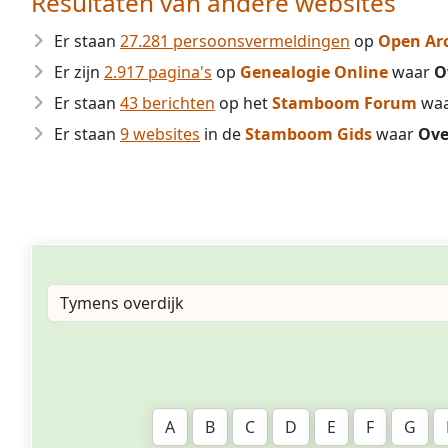
Resultaten van andere websites
Er staan
27.281 persoonsvermeldingen
op
Open Ar
Er zijn
2.917 pagina's
op
Genealogie Online
waar
O
Er staan
43 berichten
op het
Stamboom Forum
wa
Er staan
9 websites
in de
Stamboom Gids
waar
Ove
A
B
C
D
E
F
G