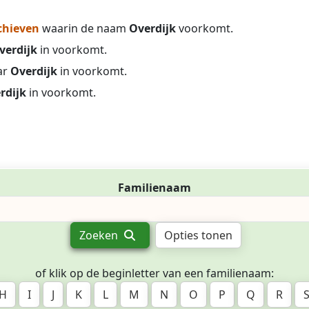
chieven
waarin de naam
Overdijk
voorkomt.
verdijk
in voorkomt.
ar
Overdijk
in voorkomt.
rdijk
in voorkomt.
Familienaam
Zoeken
Opties tonen
of klik op de beginletter van een familienaam:
H
I
J
K
L
M
N
O
P
Q
R