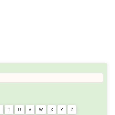
S
T
U
V
W
X
Y
Z