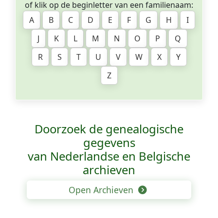
of klik op de beginletter van een familienaam:
A
B
C
D
E
F
G
H
I
J
K
L
M
N
O
P
Q
R
S
T
U
V
W
X
Y
Z
Doorzoek de genealogische
gegevens
van Nederlandse en Belgische
archieven
Open Archieven