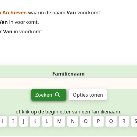
 Archieven
waarin de naam
Van
voorkomt.
Van
in voorkomt.
r
Van
in voorkomt.
Familienaam
Zoeken
Opties tonen
of klik op de beginletter van een familienaam:
H
I
J
K
L
M
N
O
P
Q
R