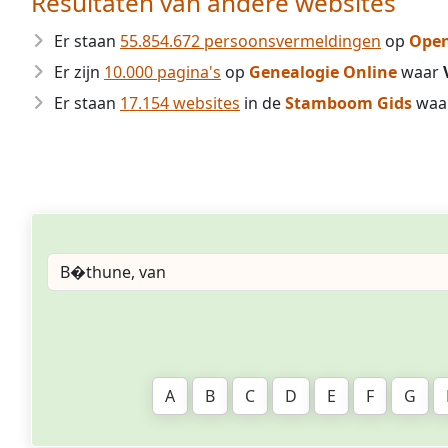
Resultaten van andere websites
Er staan
55.854.672 persoonsvermeldingen
op
Open
Er zijn
10.000 pagina's
op
Genealogie Online
waar
Er staan
17.154 websites
in de
Stamboom Gids
waa
A
B
C
D
E
F
G