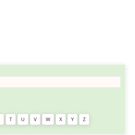
S
T
U
V
W
X
Y
Z