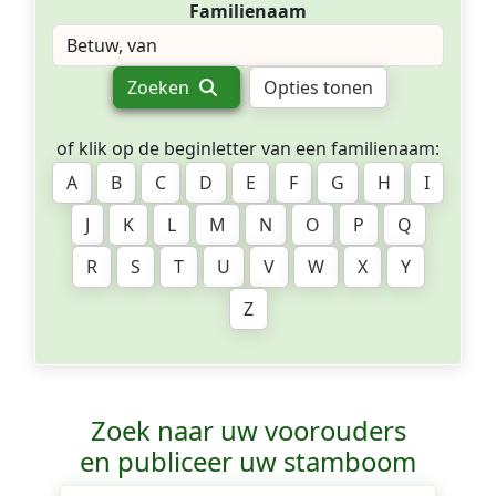
Familienaam
Zoeken
Opties tonen
of klik op de beginletter van een familienaam:
A
B
C
D
E
F
G
H
I
J
K
L
M
N
O
P
Q
R
S
T
U
V
W
X
Y
Z
Zoek naar uw voorouders
en publiceer uw stamboom