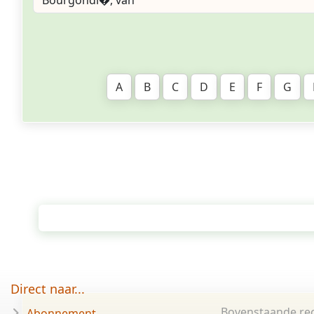
A
B
C
D
E
F
G
Direct naar...
Bovenstaande rec
Abonnement