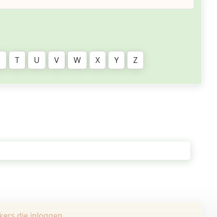
S
T
U
V
W
X
Y
Z
kers die inloggen
.