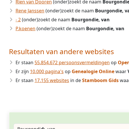
Rien van Dooren
(onder)zoekt de naam
Bourgondie
Rene Janssen
(onder)zoekt de naam
Bourgondie, v
- 2
(onder)zoekt de naam
Bourgondie, van
P.koenen
(onder)zoekt de naam
Bourgondie, van
Resultaten van andere websites
Er staan
55.854.672 persoonsvermeldingen
op
Open
Er zijn
10.000 pagina's
op
Genealogie Online
waar
Er staan
17.155 websites
in de
Stamboom Gids
waa