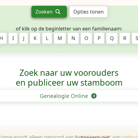
Zoeken
Opties tonen
of klik op de beginletter van een familienaam:
H
I
J
K
L
M
N
O
P
Q
R
Zoek naar uw voorouders
en publiceer uw stamboom
Genealogie Online
lame wordt alleen getoond aan bezoekers, niet aan
gebrui
Nieuwsbrief