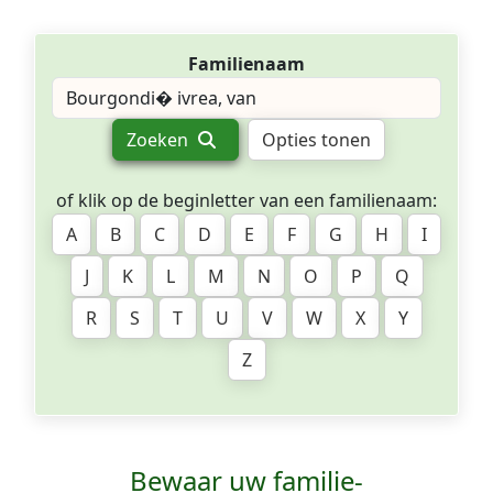
Familienaam
Zoeken
Opties tonen
of klik op de beginletter van een familienaam:
A
B
C
D
E
F
G
H
I
J
K
L
M
N
O
P
Q
R
S
T
U
V
W
X
Y
Z
Bewaar uw familie­