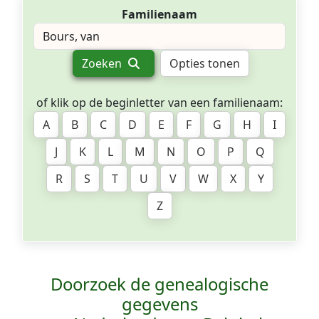
Familienaam
Zoeken
Opties tonen
of klik op de beginletter van een familienaam:
A
B
C
D
E
F
G
H
I
J
K
L
M
N
O
P
Q
R
S
T
U
V
W
X
Y
Z
Doorzoek de genealogische
gegevens