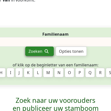
r
Van
in voorkomt.
Familienaam
Zoeken
Opties tonen
of klik op de beginletter van een familienaam:
H
I
J
K
L
M
N
O
P
Q
R
Zoek naar uw voorouders
en publiceer uw stamboom