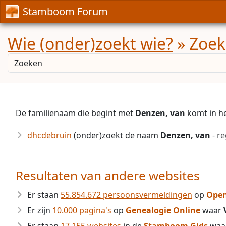
Stamboom Forum
Wie (onder)zoekt wie?
» Zoek
De familienaam die begint met
Denzen, van
komt in h
dhcdebruin
(onder)zoekt de naam
Denzen, van
- r
Resultaten van andere websites
Er staan
55.854.672 persoonsvermeldingen
op
Open
Er zijn
10.000 pagina's
op
Genealogie Online
waar