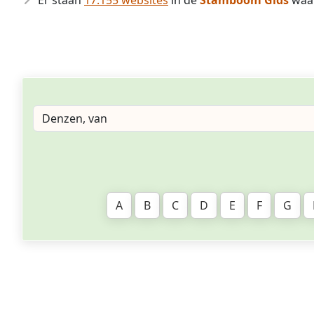
Er staan
17.155 websites
in de
Stamboom Gids
waa
A
B
C
D
E
F
G