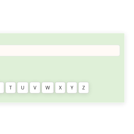
S
T
U
V
W
X
Y
Z