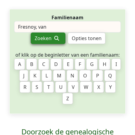
Familienaam
Zoeken
Opties tonen
of klik op de beginletter van een familienaam:
A
B
C
D
E
F
G
H
I
J
K
L
M
N
O
P
Q
R
S
T
U
V
W
X
Y
Z
Doorzoek de genealogische