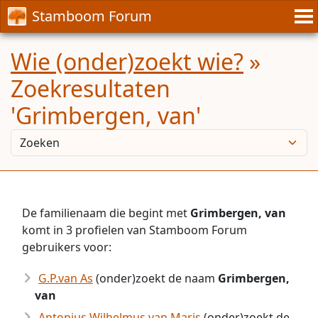
Stamboom Forum
Wie (onder)zoekt wie?
»
Zoekresultaten
'Grimbergen, van'
De familienaam die begint met
Grimbergen, van
komt in 3 profielen van Stamboom Forum
gebruikers voor:
G.P.van As
(onder)zoekt de naam
Grimbergen,
van
Antonius Wilhelmus van Maris
(onder)zoekt de