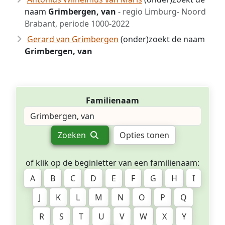
naam
Grimbergen, van
- regio Limburg- Noord
Brabant, periode 1000-2022
Gerard van Grimbergen
(onder)zoekt de naam
Grimbergen, van
Familienaam
Zoeken
Opties tonen
of klik op de beginletter van een familienaam:
A
B
C
D
E
F
G
H
I
J
K
L
M
N
O
P
Q
R
S
T
U
V
W
X
Y