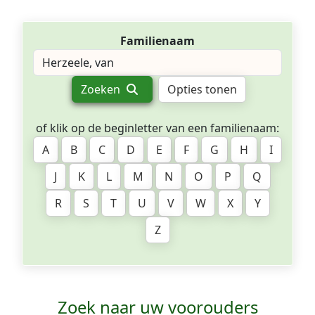
Familienaam
Zoeken
Opties tonen
of klik op de beginletter van een familienaam:
A
B
C
D
E
F
G
H
I
J
K
L
M
N
O
P
Q
R
S
T
U
V
W
X
Y
Z
Zoek naar uw voorouders