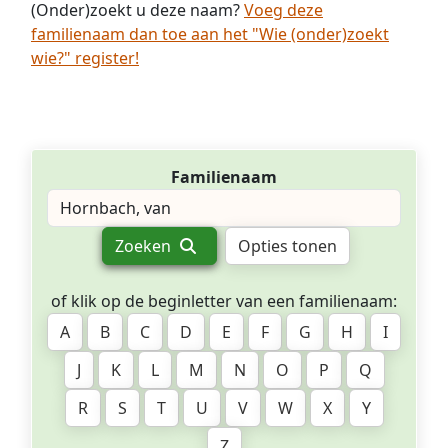
(Onder)zoekt u deze naam?
Voeg deze
familienaam dan toe aan het "Wie (onder)zoekt
wie?" register!
Familienaam
Zoeken
Opties tonen
of klik op de beginletter van een familienaam:
A
B
C
D
E
F
G
H
I
J
K
L
M
N
O
P
Q
R
S
T
U
V
W
X
Y
Z