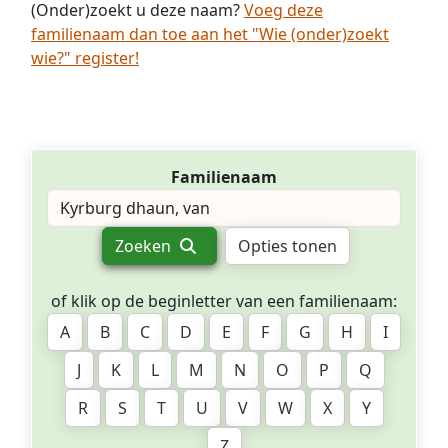
(Onder)zoekt u deze naam?
Voeg deze
familienaam dan toe aan het "Wie (onder)zoekt
wie?" register!
Familienaam
Zoeken
Opties tonen
of klik op de beginletter van een familienaam:
A
B
C
D
E
F
G
H
I
J
K
L
M
N
O
P
Q
R
S
T
U
V
W
X
Y
Z