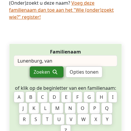
(Onder)zoekt u deze naam?
Voeg deze
familienaam dan toe aan het "Wie (onder)zoekt
wie?" register!
Familienaam
Zoeken
Opties tonen
of klik op de beginletter van een familienaam:
A
B
C
D
E
F
G
H
I
J
K
L
M
N
O
P
Q
R
S
T
U
V
W
X
Y
Z