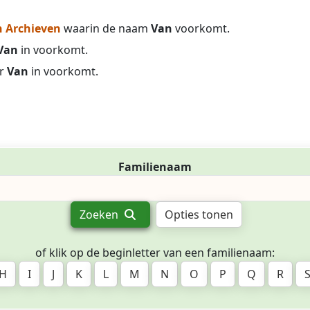
 Archieven
waarin de naam
Van
voorkomt.
Van
in voorkomt.
r
Van
in voorkomt.
Familienaam
Zoeken
Opties tonen
of klik op de beginletter van een familienaam:
H
I
J
K
L
M
N
O
P
Q
R