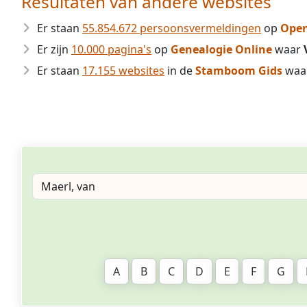
Resultaten van andere websites
Er staan
55.854.672 persoonsvermeldingen
op
Open
Er zijn
10.000 pagina's
op
Genealogie Online
waar
Er staan
17.155 websites
in de
Stamboom Gids
waa
A
B
C
D
E
F
G