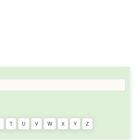
S
T
U
V
W
X
Y
Z