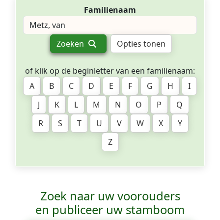
Familienaam
Zoeken
Opties tonen
of klik op de beginletter van een familienaam:
A
B
C
D
E
F
G
H
I
J
K
L
M
N
O
P
Q
R
S
T
U
V
W
X
Y
Z
Zoek naar uw voorouders
en publiceer uw stamboom