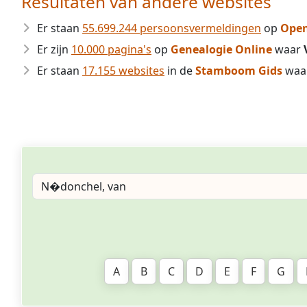
Resultaten van andere websites
Er staan
55.699.244 persoonsvermeldingen
op
Open
Er zijn
10.000 pagina's
op
Genealogie Online
waar
Er staan
17.155 websites
in de
Stamboom Gids
waa
A
B
C
D
E
F
G