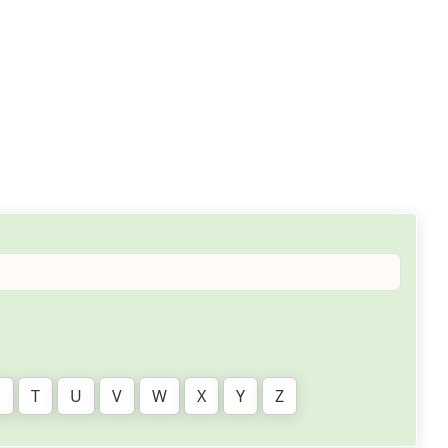
S
T
U
V
W
X
Y
Z