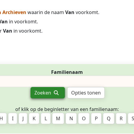
 Archieven
waarin de naam
Van
voorkomt.
Van
in voorkomt.
r
Van
in voorkomt.
Familienaam
Zoeken
Opties tonen
of klik op de beginletter van een familienaam:
H
I
J
K
L
M
N
O
P
Q
R