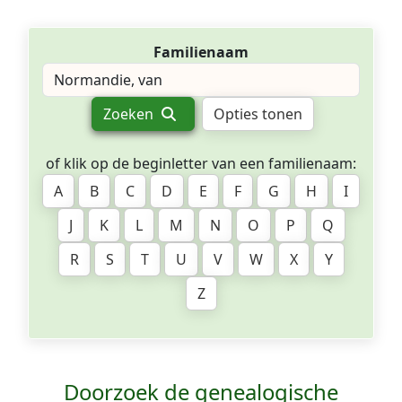
Familienaam
Zoeken
Opties tonen
of klik op de beginletter van een familienaam:
A
B
C
D
E
F
G
H
I
J
K
L
M
N
O
P
Q
R
S
T
U
V
W
X
Y
Z
Doorzoek de genealogische