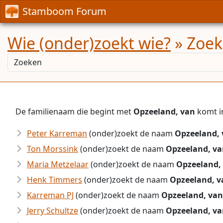
Stamboom Forum
Wie (onder)zoekt wie?
» Zoek
De familienaam die begint met
Opzeeland, van
komt i
Peter Karreman
(onder)zoekt de naam
Opzeeland,
Ton Morssink
(onder)zoekt de naam
Opzeeland, v
Maria Metzelaar
(onder)zoekt de naam
Opzeeland,
Henk Timmers
(onder)zoekt de naam
Opzeeland, v
Karreman PJ
(onder)zoekt de naam
Opzeeland, van
Jerry Schultze
(onder)zoekt de naam
Opzeeland, v