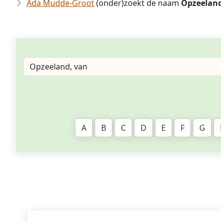
Ada Mudde-Groot
(onder)zoekt de naam
Opzeeland
A
B
C
D
E
F
G