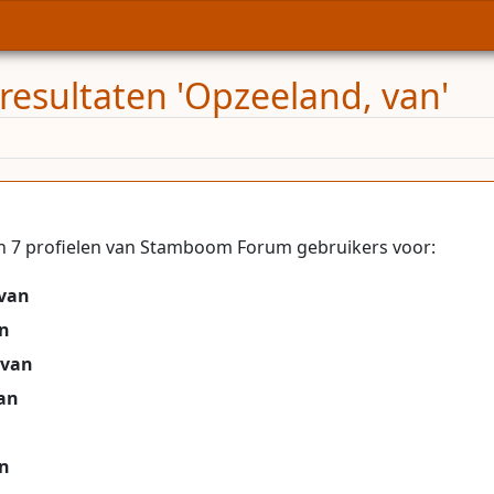
resultaten 'Opzeeland, van'
n 7 profielen van Stamboom Forum gebruikers voor:
 van
an
 van
an
an