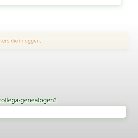
kers die inloggen
.
 collega-genealogen?