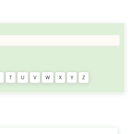
S
T
U
V
W
X
Y
Z