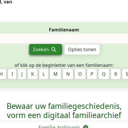
, van
Familienaam
Zoeken
Opties tonen
of klik op de beginletter van een familienaam:
H
I
J
K
L
M
N
O
P
Q
R
Bewaar uw familie­geschiedenis,
vorm een digitaal familiearchief
Familie Archivaris