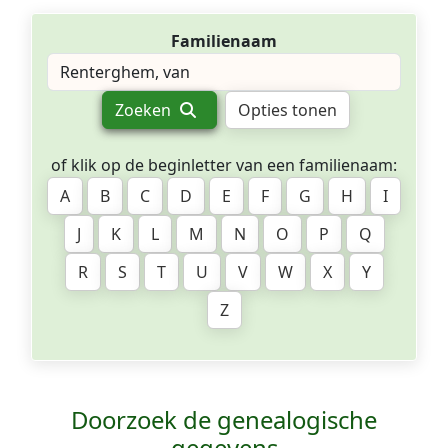
Familienaam
Zoeken
Opties tonen
of klik op de beginletter van een familienaam:
A
B
C
D
E
F
G
H
I
J
K
L
M
N
O
P
Q
R
S
T
U
V
W
X
Y
Z
Doorzoek de genealogische
gegevens