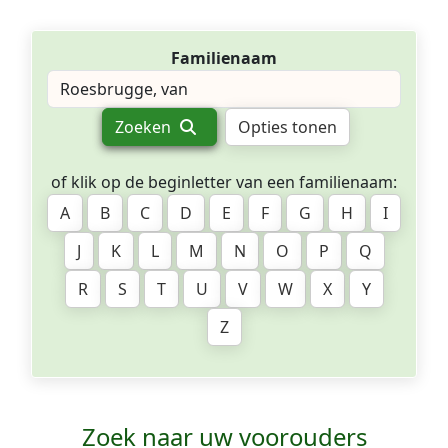
Familienaam
Zoeken
Opties tonen
of klik op de beginletter van een familienaam:
A
B
C
D
E
F
G
H
I
J
K
L
M
N
O
P
Q
R
S
T
U
V
W
X
Y
Z
Zoek naar uw voorouders