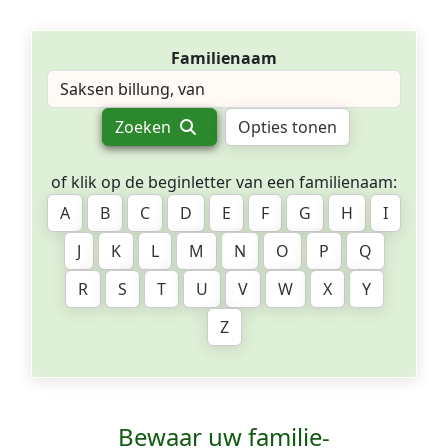
Familienaam
Zoeken
Opties tonen
of klik op de beginletter van een familienaam:
A
B
C
D
E
F
G
H
I
J
K
L
M
N
O
P
Q
R
S
T
U
V
W
X
Y
Z
Bewaar uw familie­