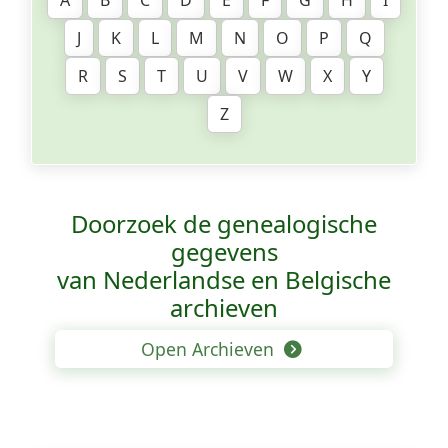
A
B
C
D
E
F
G
H
I
J
K
L
M
N
O
P
Q
R
S
T
U
V
W
X
Y
Z
Doorzoek de genealogische
gegevens
van Nederlandse en Belgische
archieven
Open Archieven