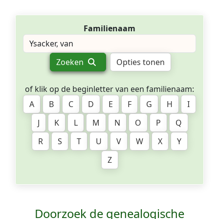
Familienaam
Zoeken
Opties tonen
of klik op de beginletter van een familienaam:
A
B
C
D
E
F
G
H
I
J
K
L
M
N
O
P
Q
R
S
T
U
V
W
X
Y
Z
Doorzoek de genealogische