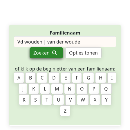
Familienaam
Zoeken
Opties tonen
of klik op de beginletter van een familienaam:
A
B
C
D
E
F
G
H
I
J
K
L
M
N
O
P
Q
R
S
T
U
V
W
X
Y
Z