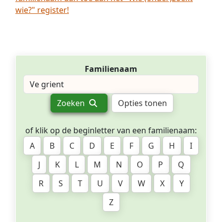
wie?" register!
Familienaam
Zoeken
Opties tonen
of klik op de beginletter van een familienaam:
A
B
C
D
E
F
G
H
I
J
K
L
M
N
O
P
Q
R
S
T
U
V
W
X
Y
Z