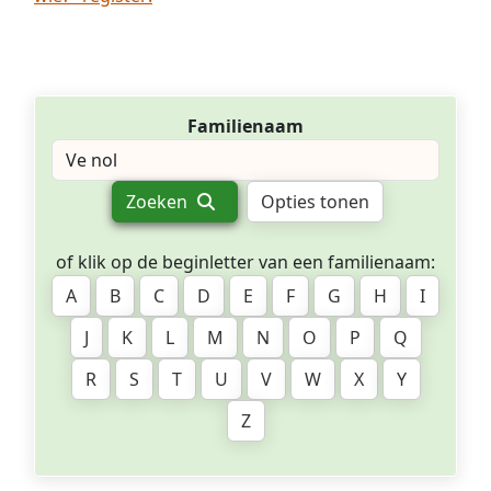
Familienaam
Zoeken
Opties tonen
of klik op de beginletter van een familienaam:
A
B
C
D
E
F
G
H
I
J
K
L
M
N
O
P
Q
R
S
T
U
V
W
X
Y
Z