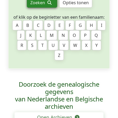
Zoeken
Opties tonen
of klik op de beginletter van een familienaam:
A
B
C
D
E
F
G
H
I
J
K
L
M
N
O
P
Q
R
S
T
U
V
W
X
Y
Z
Doorzoek de genealogische
gegevens
van Nederlandse en Belgische
archieven
Open Archieven