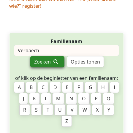
wie?" register!
Familienaam
Zoeken
Opties tonen
of klik op de beginletter van een familienaam:
A
B
C
D
E
F
G
H
I
J
K
L
M
N
O
P
Q
R
S
T
U
V
W
X
Y
Z