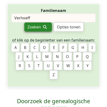
Familienaam
Zoeken
Opties tonen
of klik op de beginletter van een familienaam:
A
B
C
D
E
F
G
H
I
J
K
L
M
N
O
P
Q
R
S
T
U
V
W
X
Y
Z
Doorzoek de genealogische