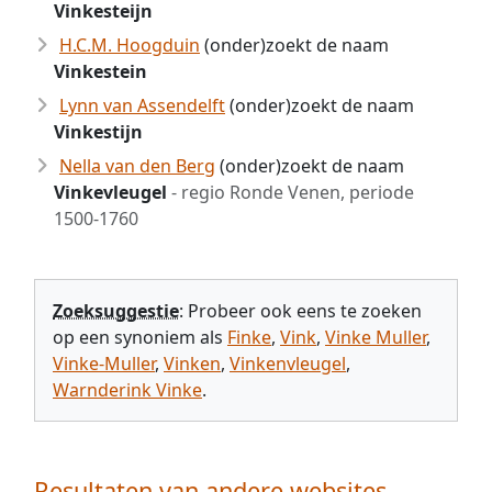
Vinkesteijn
H.C.M. Hoogduin
(onder)zoekt de naam
Vinkestein
Lynn van Assendelft
(onder)zoekt de naam
Vinkestijn
Nella van den Berg
(onder)zoekt de naam
Vinkevleugel
- regio Ronde Venen, periode
1500-1760
Zoeksuggestie
: Probeer ook eens te zoeken
op een synoniem als
Finke
,
Vink
,
Vinke Muller
,
Vinke-Muller
,
Vinken
,
Vinkenvleugel
,
Warnderink Vinke
.
Resultaten van andere websites