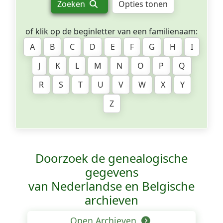
Zoeken
Opties tonen
of klik op de beginletter van een familienaam:
A
B
C
D
E
F
G
H
I
J
K
L
M
N
O
P
Q
R
S
T
U
V
W
X
Y
Z
Doorzoek de genealogische
gegevens
van Nederlandse en Belgische
archieven
Open Archieven