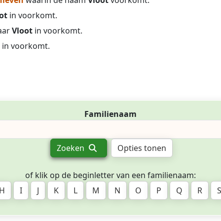
hieven
waarin de naam
Vloot
voorkomt.
ot
in voorkomt.
aar
Vloot
in voorkomt.
in voorkomt.
Familienaam
Zoeken
Opties tonen
of klik op de beginletter van een familienaam:
H
I
J
K
L
M
N
O
P
Q
R