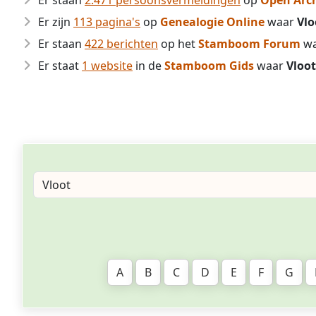
Er staan
2.471 persoonsvermeldingen
op
Open Arc
Er zijn
113 pagina's
op
Genealogie Online
waar
Vlo
Er staan
422 berichten
op het
Stamboom Forum
w
Er staat
1 website
in de
Stamboom Gids
waar
Vloot
A
B
C
D
E
F
G