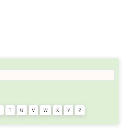
S
T
U
V
W
X
Y
Z