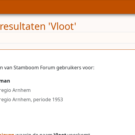
esultaten 'Vloot'
len van Stamboom Forum gebruikers voor:
tman
 regio Arnhem
 regio Arnhem, periode 1953